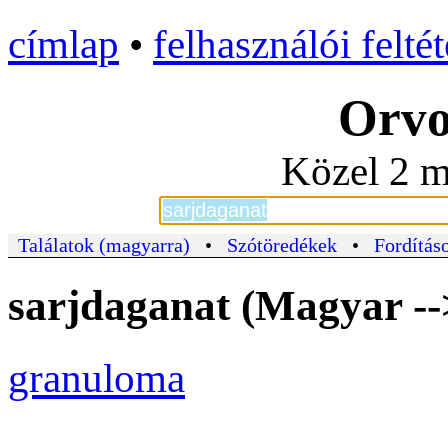
címlap
•
felhasználói felté
Orvo
Közel 2 m
Találatok (magyarra)
•
Szótöredékek
•
Fordításo
sarjdaganat (Magyar --
granuloma