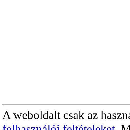
A weboldalt csak az haszná
felhasználói feltételeket
. M