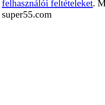
felhasználói feltételeket
. M
super55.com