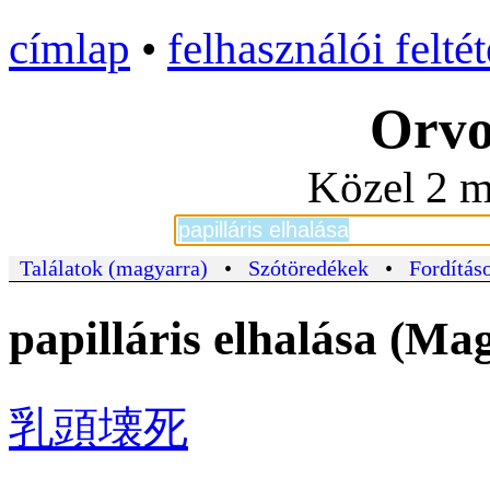
címlap
•
felhasználói felté
Orvo
Közel 2 m
Találatok (magyarra)
•
Szótöredékek
•
Fordításo
papilláris elhalása (
乳頭壊死