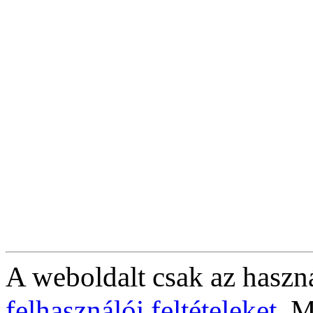
A weboldalt csak az haszná
felhasználói feltételeket
. M