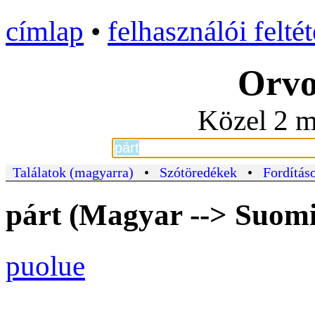
címlap
•
felhasználói felté
Orvo
Közel 2 m
Találatok (magyarra)
•
Szótöredékek
•
Fordításo
párt (Magyar --> Suomi
puolue