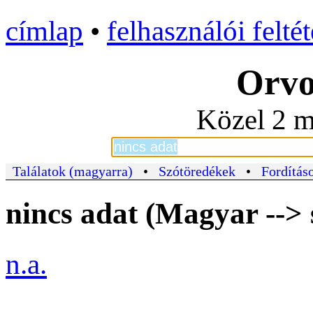
címlap
•
felhasználói felté
Orvo
Közel 2 m
Találatok (magyarra)
•
Szótöredékek
•
Fordításo
nincs adat (Magyar -->
n.a.