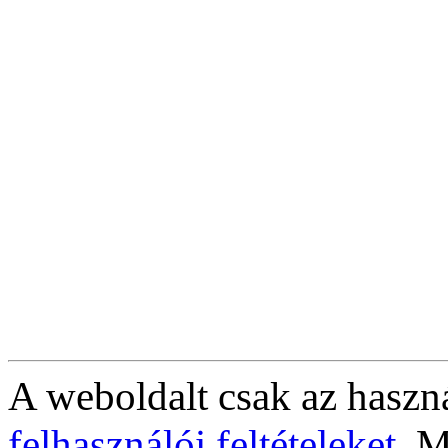
A weboldalt csak az haszná
felhasználói feltételeket
. M