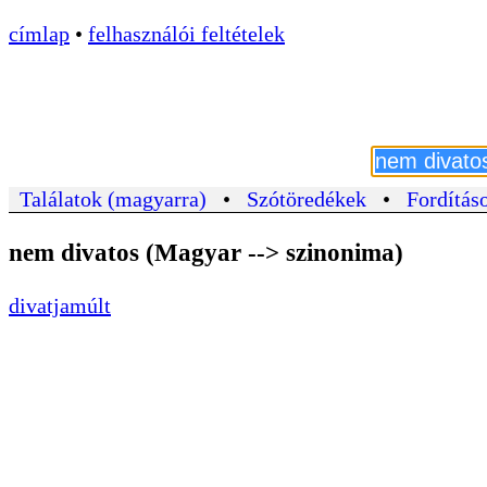
címlap
•
felhasználói feltételek
Találatok (magyarra)
•
Szótöredékek
•
Fordításo
nem divatos (Magyar --> szinonima)
divatjamúlt