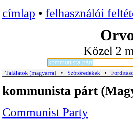
címlap
•
felhasználói felté
Orvo
Közel 2 m
Találatok (magyarra)
•
Szótöredékek
•
Fordításo
kommunista párt (Magy
Communist Party