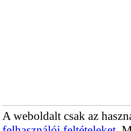
A weboldalt csak az haszná
felhasználói feltételeket
. M