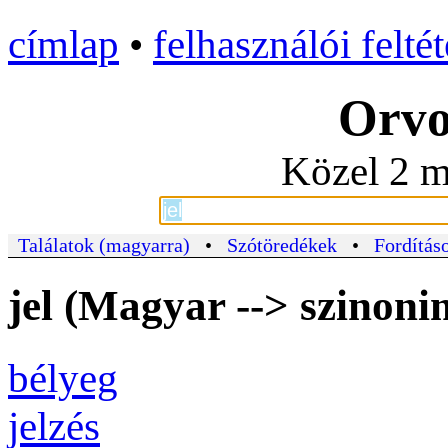
címlap
•
felhasználói felté
Orvo
Közel 2 m
Találatok (magyarra)
•
Szótöredékek
•
Fordításo
jel (Magyar --> szinoni
bélyeg
jelzés