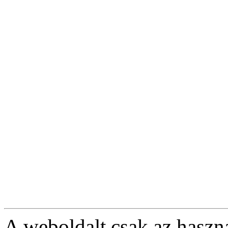
A weboldalt csak az haszná