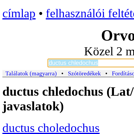
címlap
•
felhasználói felté
Orvo
Közel 2 m
Találatok (magyarra)
•
Szótöredékek
•
Fordításo
ductus chledochus (Lat
javaslatok)
ductus choledochus