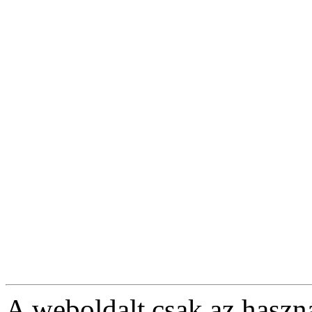
A weboldalt csak az haszná