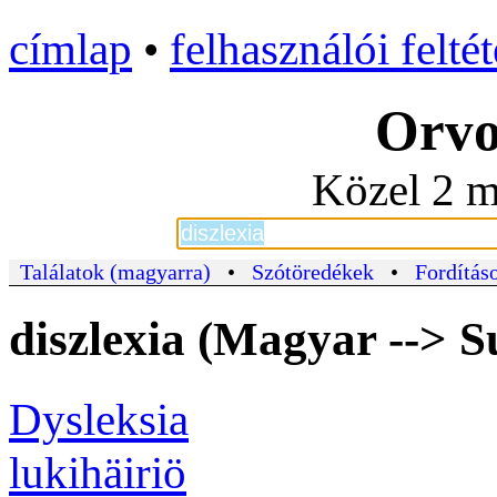
címlap
•
felhasználói felté
Orvo
Közel 2 m
Találatok (magyarra)
•
Szótöredékek
•
Fordításo
diszlexia (Magyar --> 
Dysleksia
lukihäiriö