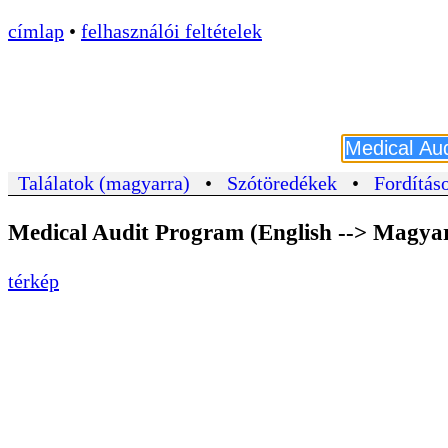
címlap
•
felhasználói feltételek
Találatok (magyarra)
•
Szótöredékek
•
Fordításo
Medical Audit Program (English --> Magya
térkép