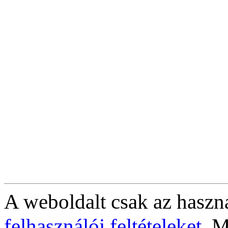
A weboldalt csak az haszná
felhasználói feltételeket
. M