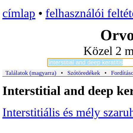
címlap
•
felhasználói felté
Orvo
Közel 2 m
Találatok (magyarra)
•
Szótöredékek
•
Fordításo
Interstitial and deep ke
Interstitiális és mély szar