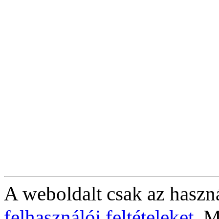
A weboldalt csak az haszná
felhasználói feltételeket
. M