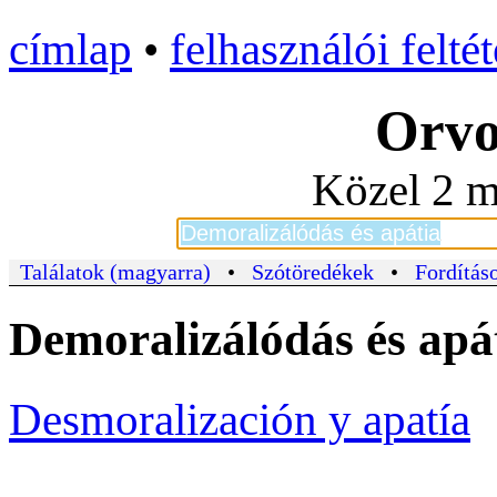
címlap
•
felhasználói felté
Orvo
Közel 2 m
Találatok (magyarra)
•
Szótöredékek
•
Fordításo
Demoralizálódás és apá
Desmoralización y apatía