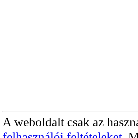
A weboldalt csak az haszná
felhasználói feltételeket
. M