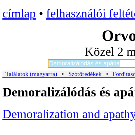
címlap
•
felhasználói felté
Orvo
Közel 2 m
Találatok (magyarra)
•
Szótöredékek
•
Fordításo
Demoralizálódás és apá
Demoralization and apath