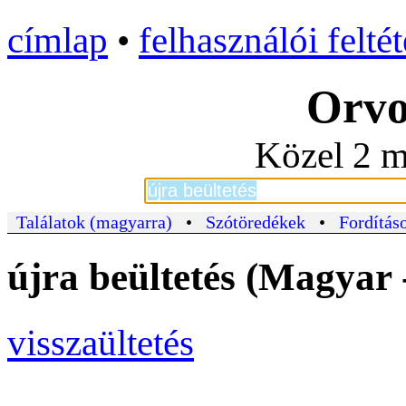
címlap
•
felhasználói felté
Orvo
Közel 2 m
Találatok (magyarra)
•
Szótöredékek
•
Fordításo
újra beültetés (Magyar 
visszaültetés