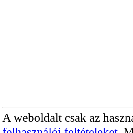
A weboldalt csak az haszná
felhasználói feltételeket
. M